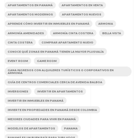
APARTAMENTOS EN PANAMÁ
APARTAMENTOS EN VENTA
APARTAMENTOS MODERNOS
APARTAMENTOS NUEVOS
APRENDE CÓMO INVERTIR EN INMUEBLES EN PANAMÁ
ARMONIA
ARMONÍA AMENIDADES
ARMONÍA CINTA COSTERA
BELLA VISTA
CINTA COSTERA
COMPRAR APARTAMENTO NUEVO
CONOCE QUÉ ZONAS EN PANAMÁ TIENEN LA MAYOR PLUSVALÍA
EVENT ROOM
GAME ROOM
GANA INGRESOS CON ALQUILERES TURÍSTICOS O CORPORATIVOS EN
ARMONÍA
GUÍA DE CENTROS COMERCIALES CERCA DE AVENIDA BALBOA
INVERSIONES
INVERTIR EN APARTAMENTOS
INVERTIR EN INMUEBLES EN PANAMÁ
INVIERTE EN PROPIEDADES EN PANAMÁ DESDE COLOMBIA
MEJORES CIUDADES PARA VIVIR EN PANAMÁ
MODELOS DE APARTAMENTOS
PANAMA
PANAMÁ ES UN BUEN PAÍS PARA JUBILADOS