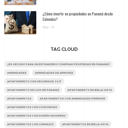
¿Cómo invertir en propiedades en Panamá desde
Colombia?
May , 19
TAG CLOUD
¿ES SEGURO PARA UN EXTRANJERO COMPRAR PROPIEDAD EN PANAMÁ?
AMENIDADES
AMENIDADES DE ARMONÍA
APARTAMENTO CON SEGURIDAD 24/7
APARTAMENTO DE LUJO EN PANAMÁ
APARTAMENTO EN BELLA VISTA
APARTAMENTOS
APARTAMENTOS CON AMENIDADES PREMIUM
APARTAMENTOS CON COWORKING
APARTAMENTOS CON DISEÑO MODERNO
APARTAMENTOS CON GIMNASIO
APARTAMENTOS EN BELLA VISTA