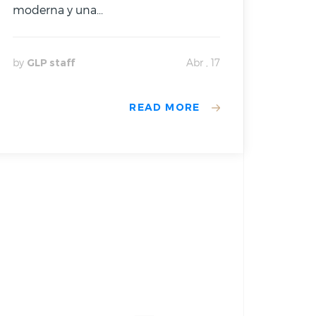
moderna y una...
by
GLP staff
Abr , 17
READ MORE