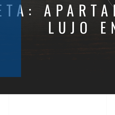
ETA:
APARTA
LUJO E