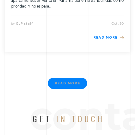
apartamentos en venta en Panamá ponen la tranquilidad como
prioridad. Y no es para...
by
Oct , 30
GLP staff
READ MORE
READ MORE
cont
GET
IN TOUCH