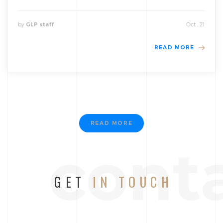
by
Oct , 21
GLP staff
READ MORE
READ MORE
cont
GET
IN TOUCH