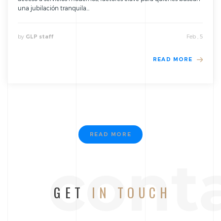
una jubilación tranquila...
by
Feb , 5
GLP staff
READ MORE
READ MORE
cont
GET
IN TOUCH