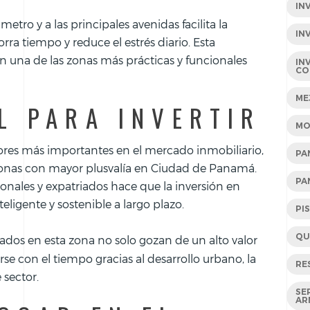
IN
etro y a las principales avenidas facilita la
IN
rra tiempo y reduce el estrés diario. Esta
en una de las zonas más prácticas y funcionales
IN
CO
ME
L PARA INVERTIR
MO
tores más importantes en el mercado inmobiliario,
PA
s zonas con mayor plusvalía en Ciudad de Panamá.
PA
onales y expatriados hace que la inversión en
eligente y sostenible a largo plazo.
PI
QU
dos en esta zona no solo gozan de un alto valor
rse con el tiempo gracias al desarrollo urbano, la
RE
 sector.
SE
AR