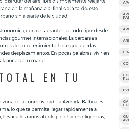
, disfrutar del aire libre o simplemente relajarte
AP
rano en la mañana o al final de la tarde, este
AP
rbano sin alejarte de la ciudad.
PA
AR
tronómica, con restaurantes de todo tipo: desde
cias gourmet internacionales. La cercanía a
AR
centros de entretenimiento hace que puedas
CI
andes desplazamientos. En pocas palabras, vivir en
l alcance de tu mano.
CO
TOTAL EN TU
CO
PL
EV
ta zona es la conectividad. La Avenida Balboa es
GA
CO
amá, lo que te permite llegar rápidamente a
, llevar a los niños al colegio o hacer diligencias,
GU
AV