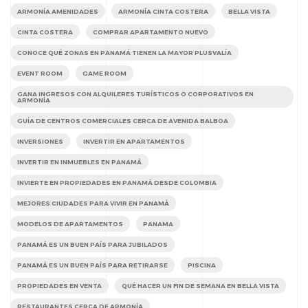
ARMONÍA AMENIDADES
ARMONÍA CINTA COSTERA
BELLA VISTA
CINTA COSTERA
COMPRAR APARTAMENTO NUEVO
CONOCE QUÉ ZONAS EN PANAMÁ TIENEN LA MAYOR PLUSVALÍA
EVENT ROOM
GAME ROOM
GANA INGRESOS CON ALQUILERES TURÍSTICOS O CORPORATIVOS EN
ARMONÍA
GUÍA DE CENTROS COMERCIALES CERCA DE AVENIDA BALBOA
INVERSIONES
INVERTIR EN APARTAMENTOS
INVERTIR EN INMUEBLES EN PANAMÁ
INVIERTE EN PROPIEDADES EN PANAMÁ DESDE COLOMBIA
MEJORES CIUDADES PARA VIVIR EN PANAMÁ
MODELOS DE APARTAMENTOS
PANAMA
PANAMÁ ES UN BUEN PAÍS PARA JUBILADOS
PANAMÁ ES UN BUEN PAÍS PARA RETIRARSE
PISCINA
PROPIEDADES EN VENTA
QUÉ HACER UN FIN DE SEMANA EN BELLA VISTA
RESTAURANTES CERCA DE ARMONÍA