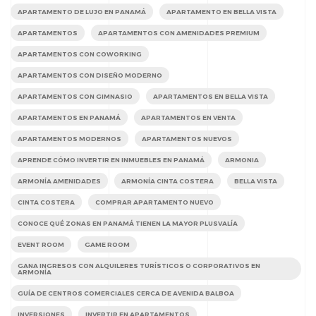
APARTAMENTO DE LUJO EN PANAMÁ
APARTAMENTO EN BELLA VISTA
APARTAMENTOS
APARTAMENTOS CON AMENIDADES PREMIUM
APARTAMENTOS CON COWORKING
APARTAMENTOS CON DISEÑO MODERNO
APARTAMENTOS CON GIMNASIO
APARTAMENTOS EN BELLA VISTA
APARTAMENTOS EN PANAMÁ
APARTAMENTOS EN VENTA
APARTAMENTOS MODERNOS
APARTAMENTOS NUEVOS
APRENDE CÓMO INVERTIR EN INMUEBLES EN PANAMÁ
ARMONIA
ARMONÍA AMENIDADES
ARMONÍA CINTA COSTERA
BELLA VISTA
CINTA COSTERA
COMPRAR APARTAMENTO NUEVO
CONOCE QUÉ ZONAS EN PANAMÁ TIENEN LA MAYOR PLUSVALÍA
EVENT ROOM
GAME ROOM
GANA INGRESOS CON ALQUILERES TURÍSTICOS O CORPORATIVOS EN
ARMONÍA
GUÍA DE CENTROS COMERCIALES CERCA DE AVENIDA BALBOA
INVERSIONES
INVERTIR EN APARTAMENTOS