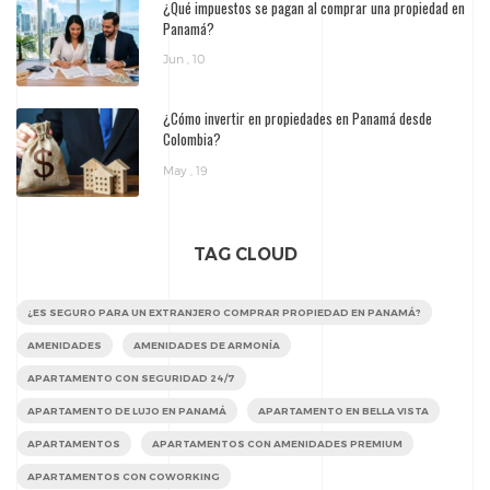
¿Qué impuestos se pagan al comprar una propiedad en
Panamá?
Jun , 10
¿Cómo invertir en propiedades en Panamá desde
Colombia?
May , 19
TAG CLOUD
¿ES SEGURO PARA UN EXTRANJERO COMPRAR PROPIEDAD EN PANAMÁ?
AMENIDADES
AMENIDADES DE ARMONÍA
APARTAMENTO CON SEGURIDAD 24/7
APARTAMENTO DE LUJO EN PANAMÁ
APARTAMENTO EN BELLA VISTA
APARTAMENTOS
APARTAMENTOS CON AMENIDADES PREMIUM
APARTAMENTOS CON COWORKING