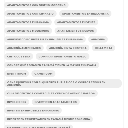
APARTAMENTOS CON DISEÑO MODERNO
APARTAMENTOS CON GIMNASIO
APARTAMENTOS EN BELLA VISTA
APARTAMENTOS EN PANAMÁ
APARTAMENTOS EN VENTA
APARTAMENTOS MODERNOS
APARTAMENTOS NUEVOS
APRENDE CÓMO INVERTIR EN INMUEBLES EN PANAMÁ
ARMONIA
ARMONÍA AMENIDADES
ARMONÍA CINTA COSTERA
BELLA VISTA
CINTA COSTERA
COMPRAR APARTAMENTO NUEVO
CONOCE QUÉ ZONAS EN PANAMÁ TIENEN LA MAYOR PLUSVALÍA
EVENT ROOM
GAME ROOM
GANA INGRESOS CON ALQUILERES TURÍSTICOS O CORPORATIVOS EN
ARMONÍA
GUÍA DE CENTROS COMERCIALES CERCA DE AVENIDA BALBOA
INVERSIONES
INVERTIR EN APARTAMENTOS
INVERTIR EN INMUEBLES EN PANAMÁ
INVIERTE EN PROPIEDADES EN PANAMÁ DESDE COLOMBIA
MEJORES CIUDADES PARA VIVIR EN PANAMÁ