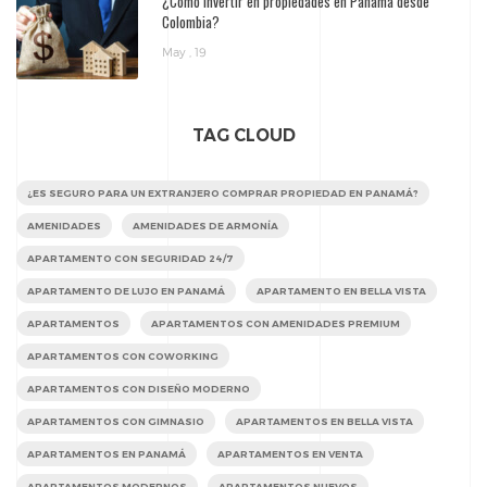
¿Cómo invertir en propiedades en Panamá desde
Colombia?
May , 19
TAG CLOUD
¿ES SEGURO PARA UN EXTRANJERO COMPRAR PROPIEDAD EN PANAMÁ?
AMENIDADES
AMENIDADES DE ARMONÍA
APARTAMENTO CON SEGURIDAD 24/7
APARTAMENTO DE LUJO EN PANAMÁ
APARTAMENTO EN BELLA VISTA
APARTAMENTOS
APARTAMENTOS CON AMENIDADES PREMIUM
APARTAMENTOS CON COWORKING
APARTAMENTOS CON DISEÑO MODERNO
APARTAMENTOS CON GIMNASIO
APARTAMENTOS EN BELLA VISTA
APARTAMENTOS EN PANAMÁ
APARTAMENTOS EN VENTA
APARTAMENTOS MODERNOS
APARTAMENTOS NUEVOS