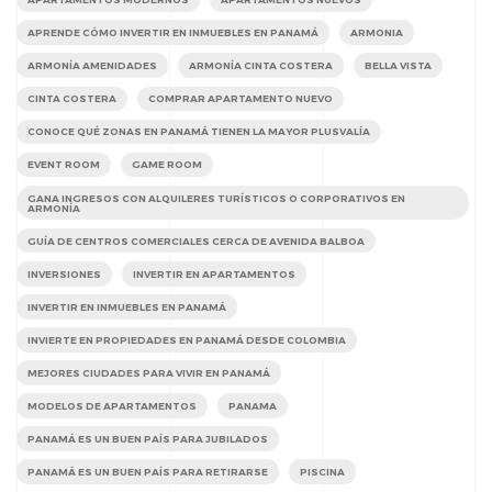
APRENDE CÓMO INVERTIR EN INMUEBLES EN PANAMÁ
ARMONIA
ARMONÍA AMENIDADES
ARMONÍA CINTA COSTERA
BELLA VISTA
CINTA COSTERA
COMPRAR APARTAMENTO NUEVO
CONOCE QUÉ ZONAS EN PANAMÁ TIENEN LA MAYOR PLUSVALÍA
EVENT ROOM
GAME ROOM
GANA INGRESOS CON ALQUILERES TURÍSTICOS O CORPORATIVOS EN
ARMONÍA
GUÍA DE CENTROS COMERCIALES CERCA DE AVENIDA BALBOA
INVERSIONES
INVERTIR EN APARTAMENTOS
INVERTIR EN INMUEBLES EN PANAMÁ
INVIERTE EN PROPIEDADES EN PANAMÁ DESDE COLOMBIA
MEJORES CIUDADES PARA VIVIR EN PANAMÁ
MODELOS DE APARTAMENTOS
PANAMA
PANAMÁ ES UN BUEN PAÍS PARA JUBILADOS
PANAMÁ ES UN BUEN PAÍS PARA RETIRARSE
PISCINA