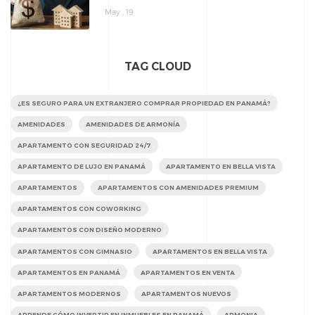
May , 19
TAG CLOUD
¿ES SEGURO PARA UN EXTRANJERO COMPRAR PROPIEDAD EN PANAMÁ?
AMENIDADES
AMENIDADES DE ARMONÍA
APARTAMENTO CON SEGURIDAD 24/7
APARTAMENTO DE LUJO EN PANAMÁ
APARTAMENTO EN BELLA VISTA
APARTAMENTOS
APARTAMENTOS CON AMENIDADES PREMIUM
APARTAMENTOS CON COWORKING
APARTAMENTOS CON DISEÑO MODERNO
APARTAMENTOS CON GIMNASIO
APARTAMENTOS EN BELLA VISTA
APARTAMENTOS EN PANAMÁ
APARTAMENTOS EN VENTA
APARTAMENTOS MODERNOS
APARTAMENTOS NUEVOS
APRENDE CÓMO INVERTIR EN INMUEBLES EN PANAMÁ
ARMONIA