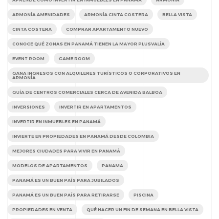
ARMONÍA AMENIDADES
ARMONÍA CINTA COSTERA
BELLA VISTA
CINTA COSTERA
COMPRAR APARTAMENTO NUEVO
CONOCE QUÉ ZONAS EN PANAMÁ TIENEN LA MAYOR PLUSVALÍA
EVENT ROOM
GAME ROOM
GANA INGRESOS CON ALQUILERES TURÍSTICOS O CORPORATIVOS EN
ARMONÍA
GUÍA DE CENTROS COMERCIALES CERCA DE AVENIDA BALBOA
INVERSIONES
INVERTIR EN APARTAMENTOS
INVERTIR EN INMUEBLES EN PANAMÁ
INVIERTE EN PROPIEDADES EN PANAMÁ DESDE COLOMBIA
MEJORES CIUDADES PARA VIVIR EN PANAMÁ
MODELOS DE APARTAMENTOS
PANAMA
PANAMÁ ES UN BUEN PAÍS PARA JUBILADOS
PANAMÁ ES UN BUEN PAÍS PARA RETIRARSE
PISCINA
PROPIEDADES EN VENTA
QUÉ HACER UN FIN DE SEMANA EN BELLA VISTA