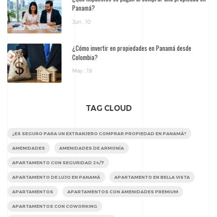
Panamá?
Jun , 10
¿Cómo invertir en propiedades en Panamá desde
Colombia?
May , 19
TAG CLOUD
¿ES SEGURO PARA UN EXTRANJERO COMPRAR PROPIEDAD EN PANAMÁ?
AMENIDADES
AMENIDADES DE ARMONÍA
APARTAMENTO CON SEGURIDAD 24/7
APARTAMENTO DE LUJO EN PANAMÁ
APARTAMENTO EN BELLA VISTA
APARTAMENTOS
APARTAMENTOS CON AMENIDADES PREMIUM
APARTAMENTOS CON COWORKING