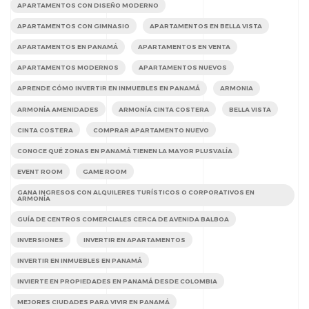
APARTAMENTOS CON DISEÑO MODERNO
APARTAMENTOS CON GIMNASIO
APARTAMENTOS EN BELLA VISTA
APARTAMENTOS EN PANAMÁ
APARTAMENTOS EN VENTA
APARTAMENTOS MODERNOS
APARTAMENTOS NUEVOS
APRENDE CÓMO INVERTIR EN INMUEBLES EN PANAMÁ
ARMONIA
ARMONÍA AMENIDADES
ARMONÍA CINTA COSTERA
BELLA VISTA
CINTA COSTERA
COMPRAR APARTAMENTO NUEVO
CONOCE QUÉ ZONAS EN PANAMÁ TIENEN LA MAYOR PLUSVALÍA
EVENT ROOM
GAME ROOM
GANA INGRESOS CON ALQUILERES TURÍSTICOS O CORPORATIVOS EN
ARMONÍA
GUÍA DE CENTROS COMERCIALES CERCA DE AVENIDA BALBOA
INVERSIONES
INVERTIR EN APARTAMENTOS
INVERTIR EN INMUEBLES EN PANAMÁ
INVIERTE EN PROPIEDADES EN PANAMÁ DESDE COLOMBIA
MEJORES CIUDADES PARA VIVIR EN PANAMÁ