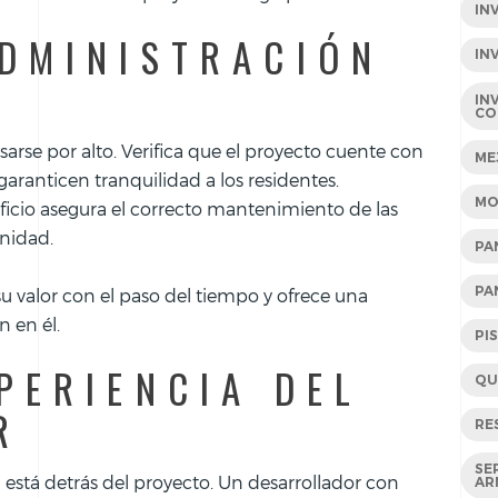
IN
DMINISTRACIÓN
IN
IN
CO
arse por alto. Verifica que el proyecto cuente con
ME
garanticen tranquilidad a los residentes.
MO
icio asegura el correcto mantenimiento de las
nidad.
PA
PA
u valor con el paso del tiempo y ofrece una
 en él.
PI
PERIENCIA DEL
QU
R
RE
SE
 está detrás del proyecto. Un desarrollador con
AR