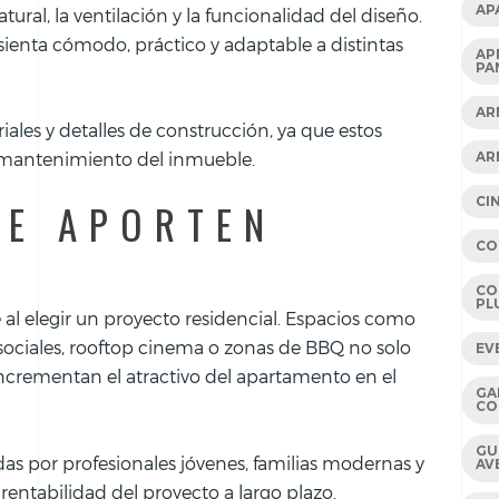
AP
tural, la ventilación y la funcionalidad del diseño.
ienta cómodo, práctico y adaptable a distintas
AP
PA
AR
iales y detalles de construcción, ya que estos
AR
l mantenimiento del inmueble.
CI
UE APORTEN
CO
CO
PL
 al elegir un proyecto residencial. Espacios como
 sociales, rooftop cinema o zonas de BBQ no solo
EV
incrementan el atractivo del apartamento en el
GA
CO
GU
s por profesionales jóvenes, familias modernas y
AV
 rentabilidad del proyecto a largo plazo.