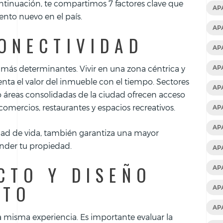
tinuación, te compartimos 7 factores clave que
AP
nto nuevo en el país.
AP
ONECTIVIDAD
AP
s más determinantes. Vivir en una zona céntrica y
AP
menta el valor del inmueble con el tiempo. Sectores
AP
o áreas consolidadas de la ciudad ofrecen acceso
 comercios, restaurantes y espacios recreativos.
AP
AP
dad de vida, también garantiza una mayor
ender tu propiedad.
AP
CTO Y DISEÑO
AP
NTO
AP
AP
 misma experiencia. Es importante evaluar la