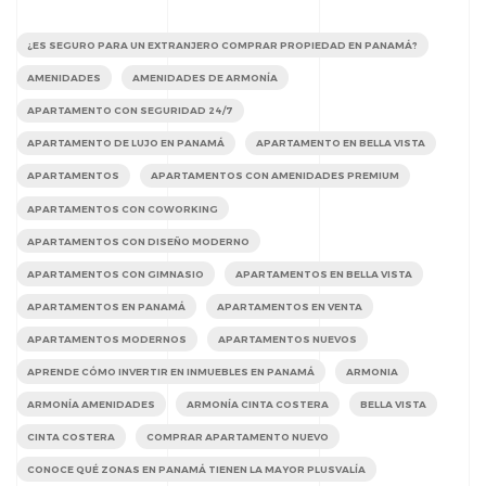
¿ES SEGURO PARA UN EXTRANJERO COMPRAR PROPIEDAD EN PANAMÁ?
AMENIDADES
AMENIDADES DE ARMONÍA
APARTAMENTO CON SEGURIDAD 24/7
APARTAMENTO DE LUJO EN PANAMÁ
APARTAMENTO EN BELLA VISTA
APARTAMENTOS
APARTAMENTOS CON AMENIDADES PREMIUM
APARTAMENTOS CON COWORKING
APARTAMENTOS CON DISEÑO MODERNO
APARTAMENTOS CON GIMNASIO
APARTAMENTOS EN BELLA VISTA
APARTAMENTOS EN PANAMÁ
APARTAMENTOS EN VENTA
APARTAMENTOS MODERNOS
APARTAMENTOS NUEVOS
APRENDE CÓMO INVERTIR EN INMUEBLES EN PANAMÁ
ARMONIA
ARMONÍA AMENIDADES
ARMONÍA CINTA COSTERA
BELLA VISTA
CINTA COSTERA
COMPRAR APARTAMENTO NUEVO
CONOCE QUÉ ZONAS EN PANAMÁ TIENEN LA MAYOR PLUSVALÍA