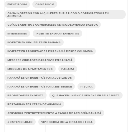
EVENT ROOM
GAME ROOM
GANA INGRESOS CON ALQUILERES TURÍSTICOS O CORPORATIVOS EN
ARMONÍA
GUÍA DE CENTROS COMERCIALES CERCA DE AVENIDA BALBOA
INVERSIONES
INVERTIR EN APARTAMENTOS
INVERTIR EN INMUEBLES EN PANAMÁ
INVIERTE EN PROPIEDADES EN PANAMÁ DESDE COLOMBIA
MEJORES CIUDADES PARA VIVIR EN PANAMÁ
MODELOS DE APARTAMENTOS
PANAMA
PANAMÁ ES UN BUEN PAÍS PARA JUBILADOS
PANAMÁ ES UN BUEN PAÍS PARA RETIRARSE
PISCINA
PROPIEDADES EN VENTA
QUÉ HACER UN FIN DE SEMANA EN BELLA VISTA
RESTAURANTES CERCA DE ARMONÍA
SERVICIOS Y ENTRETENIMIENTO A PASOS DE ARMONÍA PANAMÁ
SOSTENIBILIDAD
VIVIR CERCA DE LA CINTA COSTERA