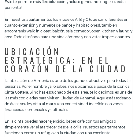
Esto te permite más flexibilización, ¡incluso generando ingresos extras
por renta!
En nuestros apartamentos, los modelos A, B y C (que son diferentes en
cuanto extensión y números de baños y habitaciones), también
encontrarás walk-in closet, balcón, sala comedor, open kitchen y laundry
area. Todo diseñado para una vida cómoda y con vistas impresionantes.
UBICACIÓN
ESTRATÉGICA: EN EL
CORAZÓN DE LA CIUDAD
La ubicación de Armonía es uno de los grandes atractivos para todas las
personas. Por el nombre ya lo sabes, nos ubicamos a pasos de la icónica
Cinta Costera. Si no has escuchado de esta área, te lo decimos: es una de
las más codiciadas para vivir en Ciudad de Panamá. Aquí estás rodeado
de áreas verdes, vista al mar y una conectividad increíble con zonas
financieras, comerciales y culturales.
En la cinta puedes hacer ejercicio, beber café con tus amigos o
simplemente ver el atardecer desde la orilla. Nuestros apartamentos
funcionan como un refugio en la ciudad con una excelente